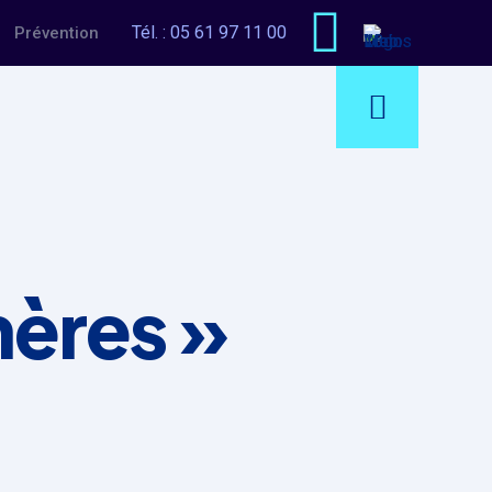
Tél. :
05 61 97 11 00
Prévention
ères »